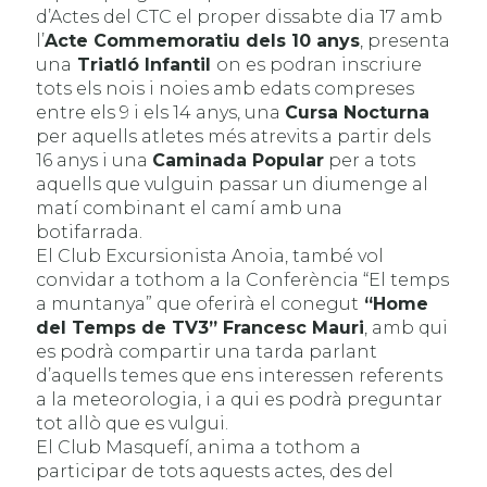
d’Actes del CTC el proper dissabte dia 17 amb
l’
Acte Commemoratiu dels 10 anys
, presenta
una
Triatló Infantil
on es podran inscriure
tots els nois i noies amb edats compreses
entre els 9 i els 14 anys, una
Cursa Nocturna
per aquells atletes més atrevits a partir dels
16 anys i una
Caminada Popular
per a tots
aquells que vulguin passar un diumenge al
matí combinant el camí amb una
botifarrada.
El Club Excursionista Anoia, també vol
convidar a tothom a la Conferència “El temps
a muntanya” que oferirà el conegut
“Home
del Temps de TV3” Francesc Mauri
, amb qui
es podrà compartir una tarda parlant
d’aquells temes que ens interessen referents
a la meteorologia, i a qui es podrà preguntar
tot allò que es vulgui.
El Club Masquefí, anima a tothom a
participar de tots aquests actes, des del