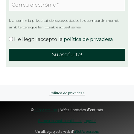
Correu
electrònic
*
Mantenim la privacitat de les seves dades i els compartim només
amb tercers que fan possible aquest servei.
He llegit i accepto la
política de privadesa
Política de privadesa
©
aTotArreu.cat
| Webs i notícies d'entitats
Sumeu la vostra entitat al projecte!
Un altre projecte web d'
aTotArreu.com