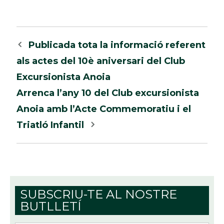
Navegació
Publicada tota la informació referent
per
als actes del 10è aniversari del Club
les
Excursionista Anoia
entrades
Arrenca l’any 10 del Club excursionista
Anoia amb l’Acte Commemoratiu i el
Triatló Infantil
SUBSCRIU-TE AL NOSTRE
BUTLLETÍ