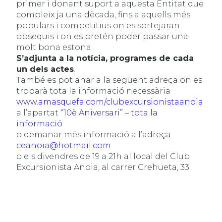
primer i donant suport a aquesta Entitat que
compleix ja una dècada, fins a aquells més
populars i competitius on es sortejaran
obsequis i on es pretén poder passar una
molt bona estona.
S’adjunta a la notícia, programes de cada
un dels actes
.
També es pot anar a la següent adreça on es
trobarà tota la informació necessària
www.amasquefa.com/clubexcursionistaanoia
a l’apartat
“10è Aniversari” – tota la
informació
o demanar més informació a l’adreça
ceanoia@hotmail.com
o els divendres de 19 a 21h al local del Club
Excursionista Anoia, al carrer Crehueta, 33.