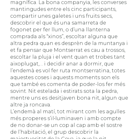
magnífica. La bona companyia, les converses
mantingudes entre els cinc participants,
compartir unes galetes i uns fruits secs,
descobrir el que és una samarreta de
fogonet per fer llum, o d’una llanterna
comprada als “xinos”, escoltar alguna que
altra pedra quan es desprèn de la muntanya i
et fa pensar que Montserrat es cau a trossos,
escoltar la pluja i el vent quan et trobes tant
aixoplugat,… i decidir anar a dormir, que
l’endemà es vol fer ruta montserratina, totes
aquestes coses i aquests moments son els
que també es comenta de poder-los fer més
sovint. Nit estelada i estirats sota la pedra,
mentre uns es desitjaven bona nit, algun que
altre ja roncava.
L’endemà al matí, tot mirant com les agulles
més properes s’il•luminaven i amb compte
de no donar-se un cop al cap amb el sostre
de l’habitació, el grup descobrir la
majestuositat de la Cova, ja que la nit