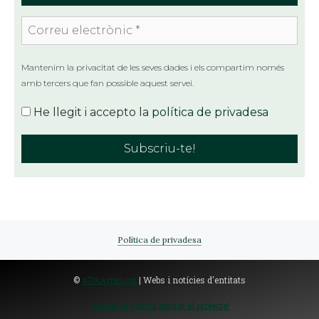
Correu
electrònic
*
Mantenim la privacitat de les seves dades i els compartim només
amb tercers que fan possible aquest servei.
He llegit i accepto la
política de privadesa
Política de privadesa
©
aTotArreu.cat
| Webs i notícies d'entitats
Sumeu la vostra entitat al projecte!