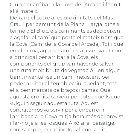
Club per arribar a la Cova de l’Arcada i fer nit
allà mateix.
Deixant el cotxe a les proximitats del Mas
Grau i per damunt de la Plana Llarga, dins el
terme d’El Bruc, els caminants es decideixen
a agafar el camí que porta el mateix nom que
la Cova (Camí de la Cova de l’Arcada). Tot i que
en el mapa, aquest camí, està assenyalat com
a principal per arribar a la Cova, els
components del grup van haver de salvar
una ruta molt bruta de vegetació i, en algun
tram, inventar-se un camí inexistent per
poder arribar al seu objectiu, quedant, tots
ells, ben marcats de braços i cames. Que
aquesta crònica serveixi per tots aquells que
vulguin seguir aquesta ruta. Aquest
contratemps va servir per a endarrerir
l’arribada a la Cova mitja hora més del previst
i fer-ho ja a les fosques. Això si, el paisatge,
com sempre, magnífic. Igual que la nit;