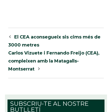
Navegació
El CEA aconsegueix sis cims més de
per
3000 metres
les
Carlos Vizuete i Fernando Freijo (CEA),
entrades
compleixen amb la Matagalls-
Montserrat
SUBSCRIU-TE AL NOSTRE
BUTLLETÍ