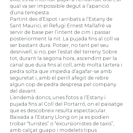
qual va ser impossible degut a l’aparició
d’una tempesta.
Partint des d’Espot i arribats a l’Estany de
Sant Maurici, el Refugi Ernest Mallafré va
servir de base per l’intent de cim i passar
posteriorment la nit. La pujada fins al coll va
ser bastant dura. Potser, no tant pel seu
desnivell, si no, per l’estat del terreny. Sobre
tot, durant la segona hora, ascendint per la
canal que duia fins al coll, amb molta tartera i
pedra solta que impedia d’agafar-se amb
seguretat i, amb el perill afegit de rebre
algun cop de pedra despresa pel company
del davant.
L’endemà doncs, unes fotos a l’Estany i
pujada fins al Coll del Portarró, on el paisatge
que es descobreix resulta espectacular.
Baixada a l’Estany Llong on ja es podien
trobar “turistes” o “excursionistes de taxis”,
amb calçat guapo i modelets tipus