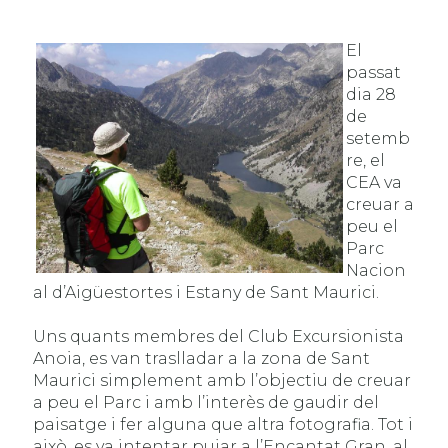
El
passat
dia 28
de
setemb
re, el
CEA va
creuar a
peu el
Parc
Nacion
al d’Aigüestortes i Estany de Sant Maurici.
Uns quants membres del Club Excursionista
Anoia, es van traslladar a la zona de Sant
Maurici simplement amb l’objectiu de creuar
a peu el Parc i amb l’interès de gaudir del
paisatge i fer alguna que altra fotografia. Tot i
això, es va intentar pujar a l’Encantat Gran, al