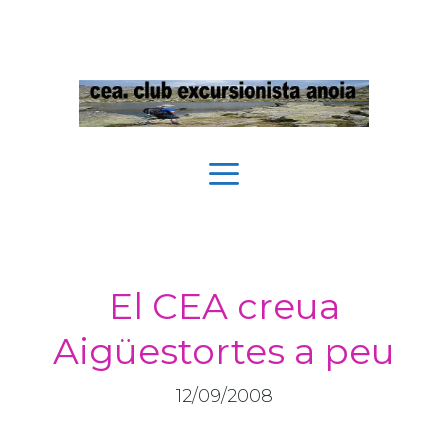
Vés
al
contingut
Menú
El CEA creua
Aigüestortes a peu
12/09/2008