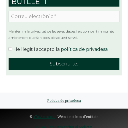
BUTLLETÍ
Correu
electrònic
*
Mantenim la privacitat de les seves dades i els compartim només
amb tercers que fan possible aquest servei.
He llegit i accepto la
política de privadesa
Política de privadesa
©
aTotArreu.cat
| Webs i notícies d'entitats
Sumeu la vostra entitat al projecte!