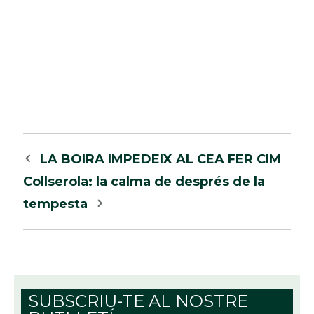
Navegació
LA BOIRA IMPEDEIX AL CEA FER CIM
per
Collserola: la calma de després de la
les
tempesta
entrades
SUBSCRIU-TE AL NOSTRE