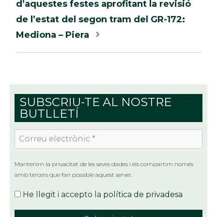
d’aquestes festes aprofitant la revisió
de l’estat del segon tram del GR-172:
Mediona – Piera
SUBSCRIU-TE AL NOSTRE
BUTLLETÍ
Correu
electrònic
*
Mantenim la privacitat de les seves dades i els compartim només
amb tercers que fan possible aquest servei.
He llegit i accepto la
política de privadesa