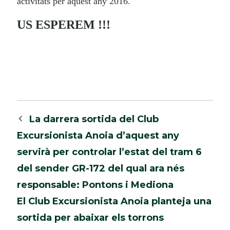
activitats per aquest any 2016.
US ESPEREM !!!
Navegació
La darrera sortida del Club
per
Excursionista Anoia d’aquest any
les
servirà per controlar l’estat del tram 6
entrades
del sender GR-172 del qual ara nés
responsable: Pontons i Mediona
El Club Excursionista Anoia planteja una
sortida per abaixar els torrons