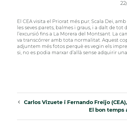
22
El CEA visita el Priorat més pur; Scala Dei, amb
les seves parets, balmes i graus, i a dalt de tot
l’excursió fins a La Morera del Montsant. La c
va transcórrer amb tota normalitat. Aquest cop
adjuntem més fotos perquè es vegin els impress
si, no es podia marxar d’allà sense adquirir una 
Navegació
Carlos Vizuete i Fernando Freijo (CEA
per
El bon temps 
les
entrades