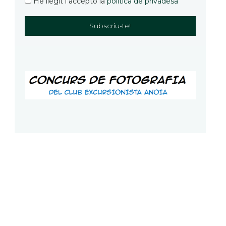
He llegit i accepto la
política de privadesa