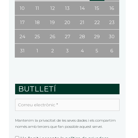
10
11
12
13
14
15
16
17
18
19
20
21
22
23
24
25
26
27
28
29
30
31
1
2
3
4
5
6
BUTLLETÍ
Correu
electrònic
*
Mantenim la privacitat de les seves dades i els compartim
només amb tercers que fan possible aquest servei.