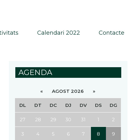
tivitats
Calendari 2022
Contacte
AGENDA
«
AGOST 2026
»
DL
DT
DC
DJ
DV
DS
DG
27
28
29
30
31
1
2
3
4
5
6
7
8
9