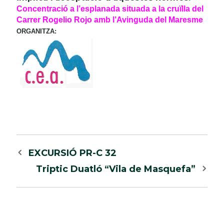
Concentració a l’esplanada situada a la cruïlla del
Carrer Rogelio Rojo amb l’Avinguda del Maresme
ORGANITZA:
Navegació
EXCURSIÓ PR-C 32
per
Triptic Duatló “Vila de Masquefa”
les
entrades