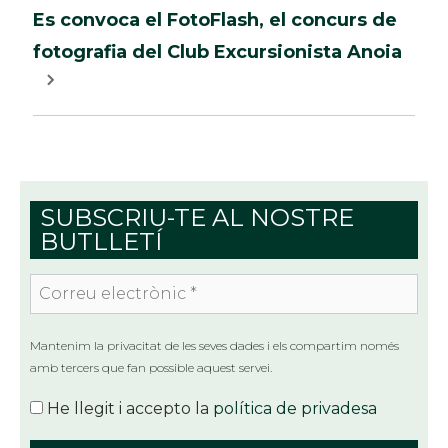
Es convoca el FotoFlash, el concurs de
fotografia del Club Excursionista Anoia
SUBSCRIU-TE AL NOSTRE
BUTLLETÍ
Correu
electrònic
*
Mantenim la privacitat de les seves dades i els compartim només
amb tercers que fan possible aquest servei.
He llegit i accepto la
política de privadesa