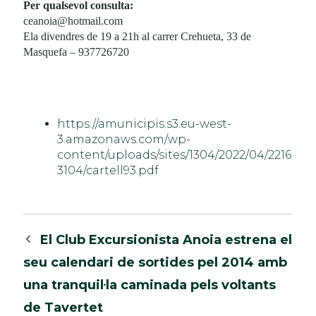
Per qualsevol consulta:
ceanoia@hotmail.com
Ela divendres de 19 a 21h al carrer Crehueta, 33 de
Masquefa – 937726720
https://amunicipis.s3.eu-west-
3.amazonaws.com/wp-
content/uploads/sites/1304/2022/04/2216
3104/cartell93.pdf
Navegació
El Club Excursionista Anoia estrena el
per
seu calendari de sortides pel 2014 amb
les
una tranquil·la caminada pels voltants
entrades
de Tavertet