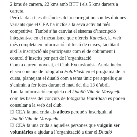
2 kms de carrera, 22 kms amb BTT i els 5 kms darrers a
carrera.
Però la data i les distàncies del recorregut no son les úniques
variants que el CEA ha inclòs a la seva activitat més
competitiva. També s’ha canviat el sistema d’inscripció
integrant-se en el mecanisme que ofereix
Runedia
, la web
més completa en informació i difusió de curses, facilitant
així la inscripció als participants com el de cobrament i
control d’inscrits per part de l’organització.
Com a darrera novetat, el Club Excursionista Anoia inclou
el seu concurs de fotografia
FotoFlash
en el programa de la
cursa, plantejant el duatló com a tema únic per aquells que
s’animin a fer fotos durant el matí del dia 13 d’abril.
Tant la informació completa del
Duatló Vila de Masquefa
com les bases del concurs de fotografia
FotoFlash
es poden
consultar a la web del club.
El CEA fa una crida als
atletes
perquè s’inscriguin al
Duatló Vila de Masquefa.
El CEA fa una crida a aquelles persones que
vulguin ser
voluntàries
a ajudar a l’organització a tirar el
Duatló