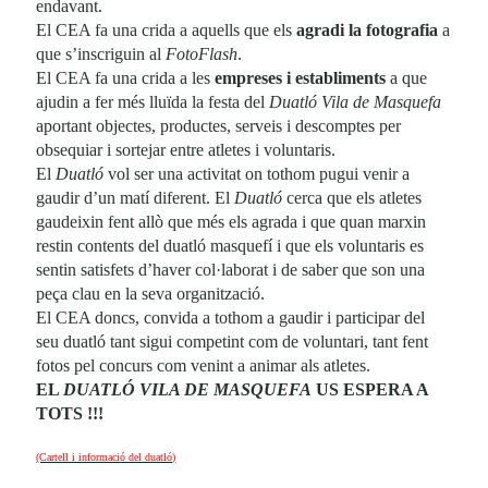
endavant.
El CEA fa una crida a aquells que els
agradi la fotografia
a
que s’inscriguin al
FotoFlash
.
El CEA fa una crida a les
empreses i establiments
a que
ajudin a fer més lluïda la festa del
Duatló Vila de Masquefa
aportant objectes, productes, serveis i descomptes per
obsequiar i sortejar entre atletes i voluntaris.
El
Duatló
vol ser una activitat on tothom pugui venir a
gaudir d’un matí diferent. El
Duatló
cerca que els atletes
gaudeixin fent allò que més els agrada i que quan marxin
restin contents del duatló masquefí i que els voluntaris es
sentin satisfets d’haver col·laborat i de saber que son una
peça clau en la seva organització.
El CEA doncs, convida a tothom a gaudir i participar del
seu duatló tant sigui competint com de voluntari, tant fent
fotos pel concurs com venint a animar als atletes.
EL
DUATLÓ VILA DE MASQUEFA
US ESPERA A
TOTS !!!
(Cartell i informació del duatló)