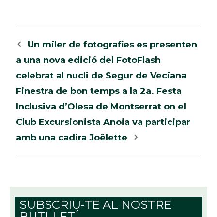
Navegació
Un miler de fotografies es presenten
per
a una nova edició del FotoFlash
les
celebrat al nucli de Segur de Veciana
entrades
Finestra de bon temps a la 2a. Festa
Inclusiva d’Olesa de Montserrat on el
Club Excursionista Anoia va participar
amb una cadira Joëlette
SUBSCRIU-TE AL NOSTRE
BUTLLETÍ