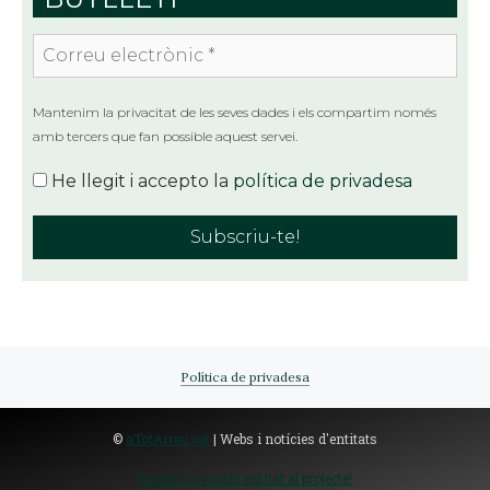
Correu
electrònic
*
Mantenim la privacitat de les seves dades i els compartim només
amb tercers que fan possible aquest servei.
He llegit i accepto la
política de privadesa
Política de privadesa
©
aTotArreu.cat
| Webs i notícies d'entitats
Sumeu la vostra entitat al projecte!