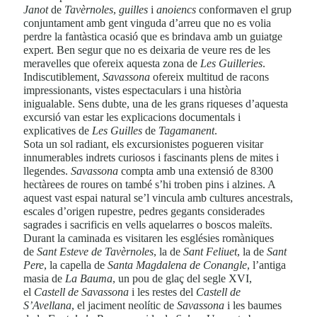
Janot
de
Tavèrnoles
,
guilles
i
anoiencs
conformaven el grup
conjuntament amb gent vinguda d’arreu que no es volia
perdre la fantàstica ocasió que es brindava amb un guiatge
expert. Ben segur que no es deixaria de veure res de les
meravelles que ofereix aquesta zona de
Les Guilleries
.
Indiscutiblement,
Savassona
ofereix multitud de racons
impressionants, vistes espectaculars i una història
inigualable. Sens dubte, una de les grans riqueses d’aquesta
excursió van estar les explicacions documentals i
explicatives de
Les Guilles
de
Tagamanent
.
Sota un sol radiant, els excursionistes pogueren visitar
innumerables indrets curiosos i fascinants plens de mites i
llegendes.
Savassona
compta amb una extensió de 8300
hectàrees de roures on també s’hi troben pins i alzines.
A
aquest vast espai natural se’l vincula amb cultures ancestrals,
escales d’origen rupestre, pedres gegants considerades
sagrades i sacrificis en vells aquelarres o boscos maleïts.
Durant la caminada es visitaren les esglésies romàniques
de
Sant Esteve de Tavèrnoles
, la de
Sant Feliuet
, la de
Sant
Pere
, la capella de
Santa Magdalena de Conangle
, l’antiga
masia de
La Bauma
, un pou de glaç del segle XVI,
el
Castell de Savassona
i les restes del
Castell de
S’Avellana
, el jaciment neolític de
Savassona
i les baumes