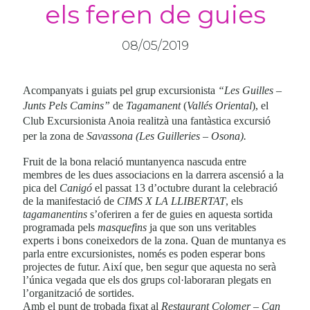
els feren de guies
08/05/2019
Acompanyats i guiats pel grup excursionista
“Les Guilles –
Junts Pels Camins”
de
Tagamanent
(
Vallés Oriental
), el
Club Excursionista Anoia realitzà una fantàstica excursió
per la zona de
Savassona (Les Guilleries – Osona).
Fruit de la bona relació muntanyenca nascuda entre
membres de les dues associacions en la darrera ascensió a la
pica del
Canigó
el passat 13 d’octubre durant la celebració
de la manifestació de
CIMS X LA LLIBERTAT
, els
tagamanentins
s’oferiren a fer de guies en aquesta sortida
programada pels
masquefins
ja que son uns veritables
experts i bons coneixedors de la zona. Quan de muntanya es
parla entre excursionistes, només es poden esperar bons
projectes de futur. Així que, ben segur que aquesta no serà
l’única vegada que els dos grups col·laboraran plegats en
l’organització de sortides.
Amb el punt de trobada fixat al
Restaurant Colomer – Can