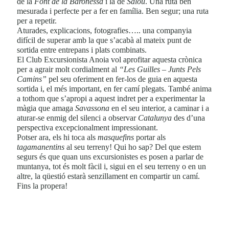
de la
Font de la Baronessa
i la de
Salou
. Una ruta ben
mesurada i perfecte per a fer en família. Ben segur; una ruta
per a repetir.
Aturades, explicacions, fotografies….. una companyia
difícil de superar amb la que s’acabà al mateix punt de
sortida entre entrepans i plats combinats.
El Club Excursionista Anoia vol aprofitar aquesta crònica
per a agrair molt cordialment al
“Les Guilles – Junts Pels
Camins”
pel seu oferiment en fer-los de guia en aquesta
sortida i, el més important, en fer camí plegats. També anima
a tothom que s’apropi a aquest indret per a experimentar la
màgia que amaga
Savassona
en el seu interior, a caminar i a
aturar-se enmig del silenci a observar
Catalunya
des d’una
perspectiva excepcionalment impressionant.
Potser ara, els hi toca als
masquefins
portar als
tagamanentins
al seu terreny! Qui ho sap? Del que estem
segurs és que quan uns excursionistes es posen a parlar de
muntanya, tot és molt fàcil i, sigui en el seu terreny o en un
altre, la qüestió estarà senzillament en compartir un camí.
Fins la propera!