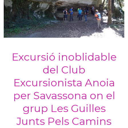
Excursió inoblidable
del Club
Excursionista Anoia
per Savassona on el
grup Les Guilles
Junts Pels Camins