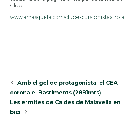
Club
www.amasquefa.com/clubexcursionistaanoia
Navegació
Amb el gel de protagonista, el CEA
per
corona el Bastiments (2881mts)
les
Les ermites de Caldes de Malavella en
entrades
bici