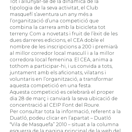
Tot i allunyar-se de la dinàmica de la
tipologia de la seva activitat, el Club
masquefí s’aventura un any més a
l’organització d’una competició que
combina la carrera amb la bicicleta tot
terreny. Com a novetats i fruit de l’èxit de les
dues darreres edicions, el CEA doble el
nombre de les inscripcions a 200 i premiarà
al millor corredor local masculí i a la millor
corredora local femenina. El CEA, anima a
tothom a participar-hi, i us convida a tots,
juntament amb els aficionats, vilatans i
voluntaris en l’organització, a transformar
aquesta competició en una festa.
Aquesta competició es celebrarà el proper
dia 28 de març i canviarà la seva ubicació de
concentració al CEIP Font del Roure.
Per consultar tota la informació, referent a la
Duatló, podeu clicar en l’apartat – Duatló
“Vila de Masquefa” 2010 – situat a la columna
esquerra de la pagina principal de la web del