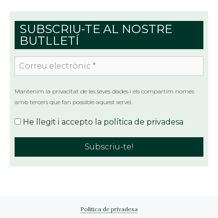
SUBSCRIU-TE AL NOSTRE
BUTLLETÍ
Correu
electrònic
*
Mantenim la privacitat de les seves dades i els compartim només
amb tercers que fan possible aquest servei.
He llegit i accepto la
política de privadesa
Política de privadesa