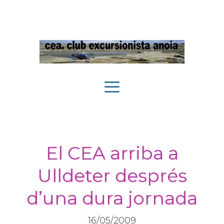
Vés
al
contingut
Menú
El CEA arriba a
Ulldeter després
d’una dura jornada
16/05/2009