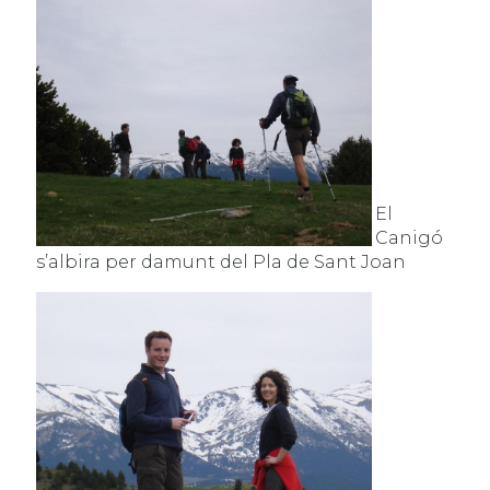
El
Canigó
s’albira per damunt del Pla de Sant Joan