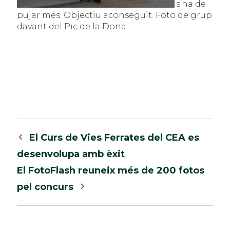
s’ha de
pujar més. Objectiu aconseguit. Foto de grup
davant del Pic de la Dona
Navegació
El Curs de Vies Ferrates del CEA es
per
desenvolupa amb èxit
les
El FotoFlash reuneix més de 200 fotos
entrades
pel concurs