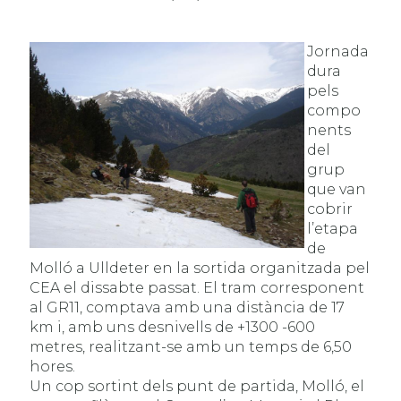
Jornada
dura
pels
compo
nents
del
grup
que van
cobrir
l’etapa
de
Molló a Ulldeter en la sortida organitzada pel
CEA el dissabte passat. El tram corresponent
al GR11, comptava amb una distància de 17
km i, amb uns desnivells de +1300 -600
metres, realitzant-se amb un temps de 6,50
hores.
Un cop sortint dels punt de partida, Molló, el