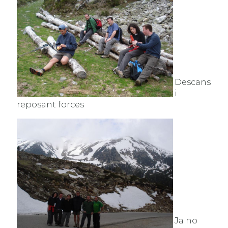
Descans
i
reposant forces
Ja no