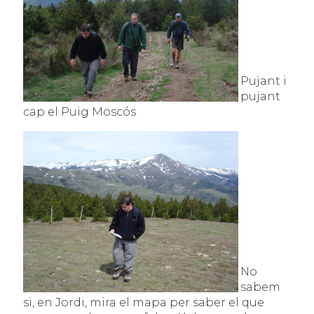
Pujant i
pujant
cap el Puig Moscós
No
sabem
si, en Jordi, mira el mapa per saber el que