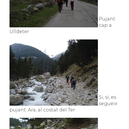
Pujant
cap a
Ulldeter
Si, si, es
segueix
pujant. Ara, al costat del Ter