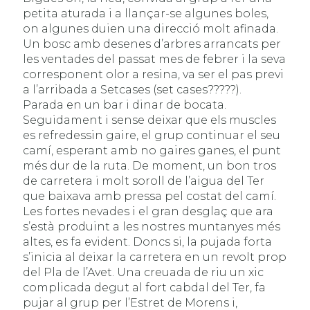
petita aturada i a llançar-se algunes boles,
on algunes duien una direcció molt afinada.
Un bosc amb desenes d’arbres arrancats per
les ventades del passat mes de febrer i la seva
corresponent olor a resina, va ser el pas previ
a l’arribada a Setcases (set cases?????).
Parada en un bar i dinar de bocata.
Seguidament i sense deixar que els muscles
es refredessin gaire, el grup continuar el seu
camí, esperant amb no gaires ganes, el punt
més dur de la ruta. De moment, un bon tros
de carretera i molt soroll de l’aigua del Ter
que baixava amb pressa pel costat del camí.
Les fortes nevades i el gran desglaç que ara
s’està produint a les nostres muntanyes més
altes, es fa evident. Doncs si, la pujada forta
s’inicia al deixar la carretera en un revolt prop
del Pla de l’Avet. Una creuada de riu un xic
complicada degut al fort cabdal del Ter, fa
pujar al grup per l’Estret de Morens i,