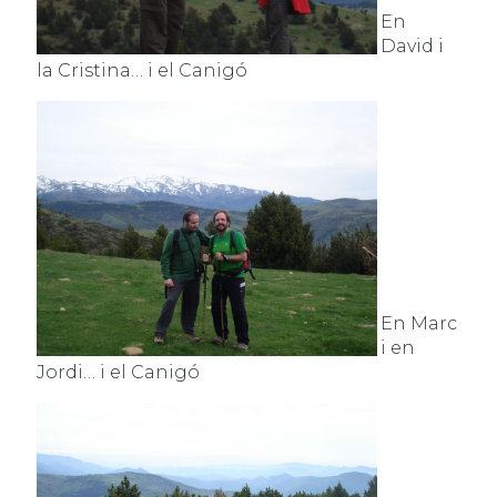
En
David i
la Cristina… i el Canigó
En Marc
i en
Jordi… i el Canigó