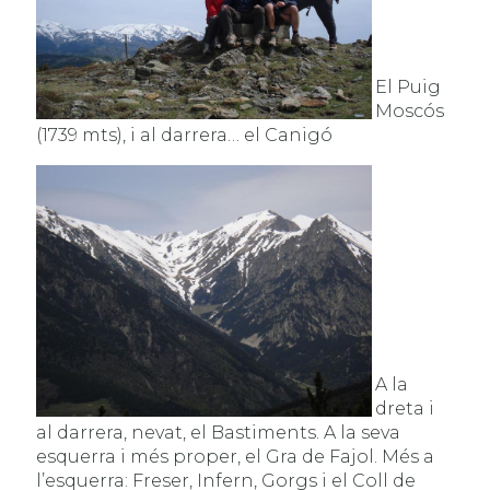
El Puig
Moscós
(1739 mts), i al darrera… el Canigó
A la
dreta i
al darrera, nevat, el Bastiments. A la seva
esquerra i més proper, el Gra de Fajol. Més a
l’esquerra: Freser, Infern, Gorgs i el Coll de