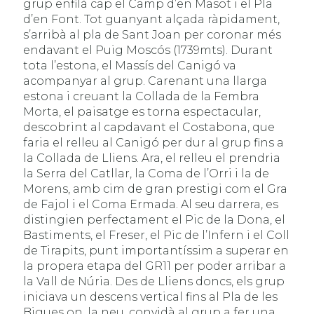
grup enfilà cap el Camp d’en Masot i el Pla
d’en Font. Tot guanyant alçada ràpidament,
s’arribà al pla de Sant Joan per coronar més
endavant el Puig Moscós (1739mts). Durant
tota l’estona, el Massís del Canigó va
acompanyar al grup. Carenant una llarga
estona i creuant la Collada de la Fembra
Morta, el paisatge es torna espectacular,
descobrint al capdavant el Costabona, que
faria el relleu al Canigó per dur al grup fins a
la Collada de Lliens. Ara, el relleu el prendria
la Serra del Catllar, la Coma de l’Orri i la de
Morens, amb cim de gran prestigi com el Gra
de Fajol i el Coma Ermada. Al seu darrera, es
distingien perfectament el Pic de la Dona, el
Bastiments, el Freser, el Pic de l’Infern i el Coll
de Tirapits, punt importantíssim a superar en
la propera etapa del GR11 per poder arribar a
la Vall de Núria. Des de Lliens doncs, els grup
iniciava un descens vertical fins al Pla de les
Bigues on, la neu, convidà al grup a fer una