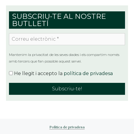
SUBSCRIU-TE AL NOSTRE
BUTLLETÍ
Correu
electrònic
*
Mantenim la privacitat de les seves dades i els compartim només
amb tercers que fan possible aquest servei.
He llegit i accepto la
política de privadesa
Política de privadesa