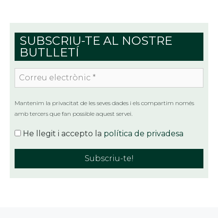
SUBSCRIU-TE AL NOSTRE
BUTLLETÍ
Correu
electrònic
*
Mantenim la privacitat de les seves dades i els compartim només
amb tercers que fan possible aquest servei.
He llegit i accepto la
política de privadesa