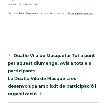
no es van presentar.
Si us voleu descarregar els arxius aneu al
seguent enllaç
.
Navegació
Duatló Vila de Masquefa: Tot a punt
per
per aquest diumenge. Avís a tots els
les
participants
entrades
La Duatló Vila de Masquefa es
desenvolupa amb èxit de participació i
organització